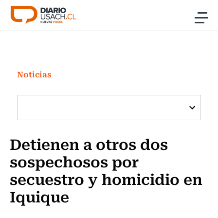
Click acá para ir directamente al contenido
Noticias
Investigación
Noticias
Cultura
Programas Radio y TV Usach
Detienen a otros dos
sospechosos por
secuestro y homicidio en
Iquique