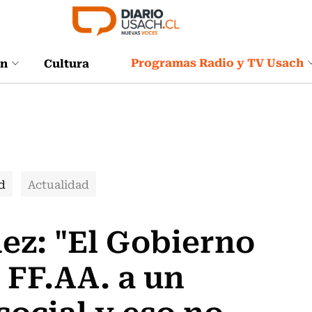
Programas Radio y TV Usach
ón
Cultura
d
Actualidad
ez: "El Gobierno
 FF.AA. a un
 social y eso no