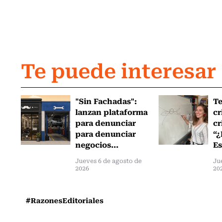
Te puede interesar
"Sin Fachadas":
T
lanzan plataforma
cr
para denunciar
cr
para denunciar
“¿
negocios...
Es
Jueves 6 de agosto de
Ju
2026
20
#RazonesEditoriales