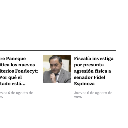
ere Paneque
Fiscalía investiga
itica los nuevos
por presunta
iterios Fondecyt:
agresión física a
Por qué el
senador Fidel
tado está...
Espinoza
eves 6 de agosto de
Jueves 6 de agosto de
26
2026