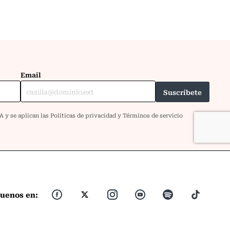
guenos en: