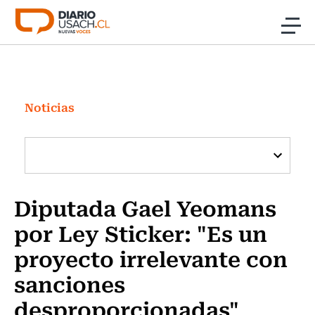
Click acá para ir directamente al contenido
Noticias
Investigación
Noticias
Cultura
Programas Radio y TV Usach
Diputada Gael Yeomans
por Ley Sticker: "Es un
proyecto irrelevante con
sanciones
desproporcionadas"