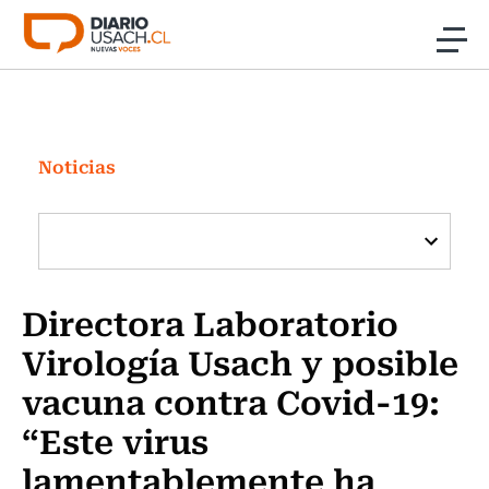
Click acá para ir directamente al contenido
Noticias
Investigación
Noticias
Cultura
Programas Radio y TV Usach
Directora Laboratorio
Virología Usach y posible
vacuna contra Covid-19:
“Este virus
lamentablemente ha