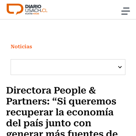
Click acá para ir directamente al contenido
Noticias
Investigación
Noticias
Cultura
Programas Radio y TV Usach
Directora People &
Partners: “Si queremos
recuperar la economía
del país junto con
generar más fuentes de