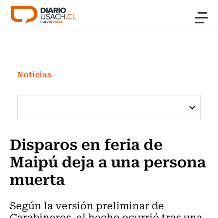
Click acá para ir directamente al contenido
Noticias
Investigación
Noticias
Cultura
Programas Radio y TV Usach
Disparos en feria de
Maipú deja a una persona
muerta
Según la versión preliminar de
Carabineros, el hecho ocurrió tras una