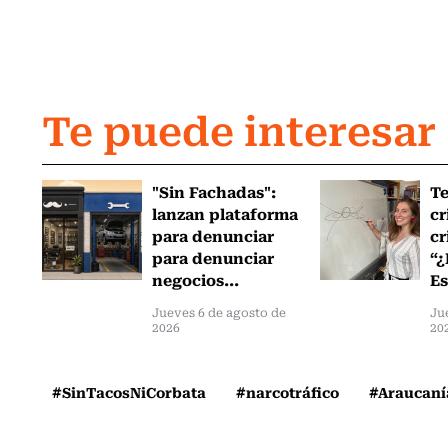
Te puede interesar
"Sin Fachadas":
T
lanzan plataforma
cr
para denunciar
cr
para denunciar
“¿
negocios...
Es
Jueves 6 de agosto de
Ju
2026
20
#SinTacosNiCorbata
#narcotráfico
#Araucaní