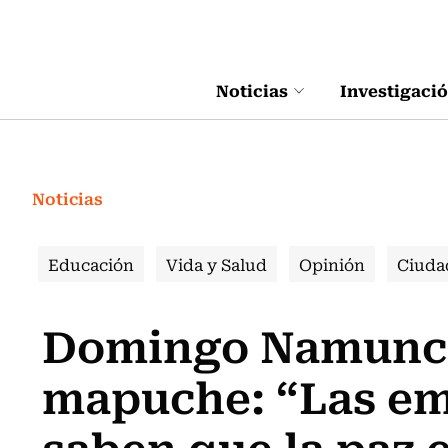
Click acá para ir directamente al contenido
Noticias
Investigaci
Noticias
Educación
Vida y Salud
Opinión
Ciuda
Domingo Namuncur
mapuche: “Las em
saben que la paz e