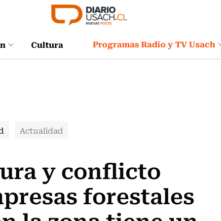
Programas Radio y TV Usach
ón
Cultura
d
Actualidad
a y conflicto
presas forestales
n la zona tiene un