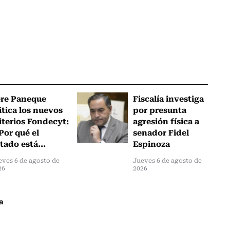
ere Paneque
Fiscalía investiga
itica los nuevos
por presunta
iterios Fondecyt:
agresión física a
Por qué el
senador Fidel
tado está...
Espinoza
eves 6 de agosto de
Jueves 6 de agosto de
26
2026
a