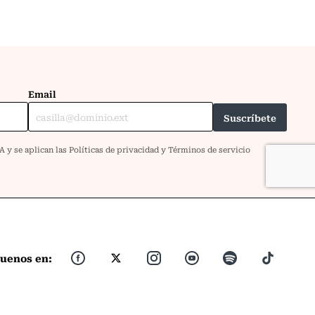
guenos en: