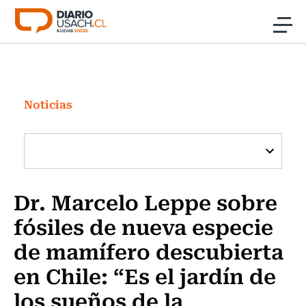
Click acá para ir directamente al contenido
Noticias
Investigación
Noticias
Cultura
Programas Radio y TV Usach
Dr. Marcelo Leppe sobre
fósiles de nueva especie
de mamífero descubierta
en Chile: “Es el jardín de
los sueños de la