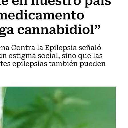
 medicamento
ga cannabidiol”
ena Contra la Epilepsia señaló
un estigma social, sino que las
ntes epilepsias también pueden