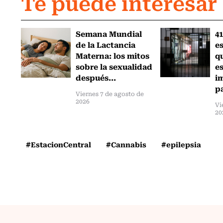
Te puede interesar
Semana Mundial
41
de la Lactancia
es
Materna: los mitos
q
sobre la sexualidad
e
después...
i
pa
Viernes 7 de agosto de
2026
Vi
20
#EstacionCentral
#Cannabis
#epilepsia