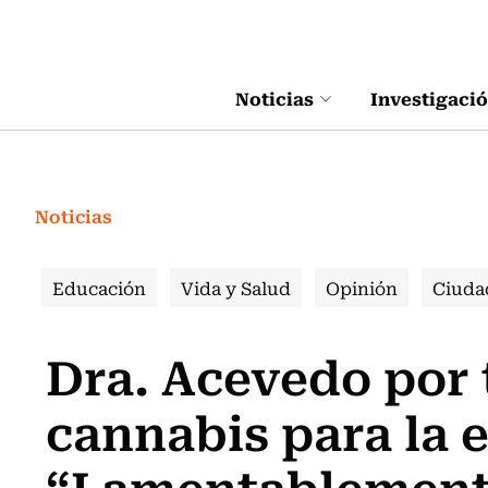
Click acá para ir directamente al contenido
Noticias
Investigaci
Noticias
Educación
Vida y Salud
Opinión
Ciuda
Dra. Acevedo por
cannabis para la e
“Lamentablemente