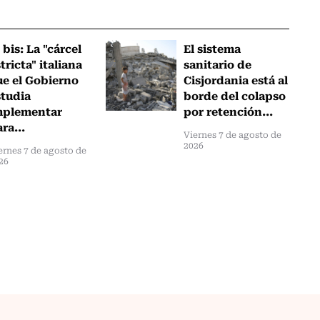
 bis: La "cárcel
El sistema
tricta" italiana
sanitario de
ue el Gobierno
Cisjordania está al
studia
borde del colapso
mplementar
por retención...
ra...
Viernes 7 de agosto de
2026
ernes 7 de agosto de
26