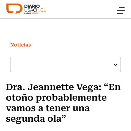
Click acá para ir directamente al contenido
Noticias
Investigación
Noticias
Cultura
Programas Radio y TV Usach
Dra. Jeannette Vega: “En
otoño probablemente
vamos a tener una
segunda ola”