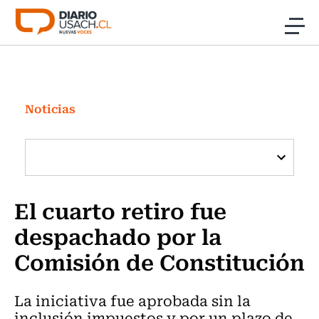
Click acá para ir directamente al contenido
Noticias
Investigación
Noticias
Cultura
Programas Radio y TV Usach
El cuarto retiro fue
despachado por la
Comisión de Constitución
La iniciativa fue aprobada sin la
inclusión impuestos y por un plazo de