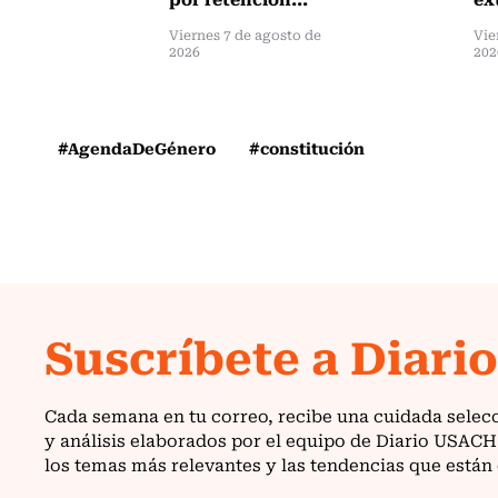
Viernes 7 de agosto de
Vie
2026
202
#AgendaDeGénero
#constitución