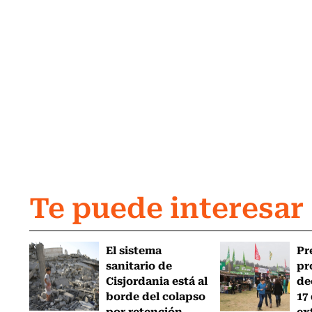
Te puede interesar
El sistema
Pr
sanitario de
pr
Cisjordania está al
de
borde del colapso
17
por retención...
ex