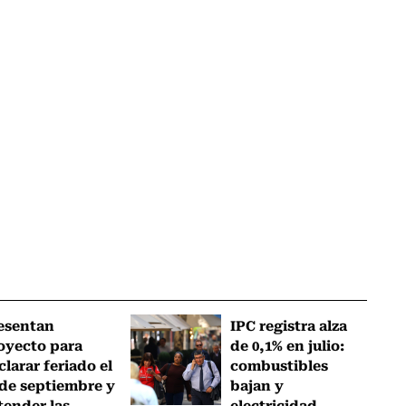
esentan
IPC registra alza
oyecto para
de 0,1% en julio:
clarar feriado el
combustibles
 de septiembre y
bajan y
tender las...
electricidad