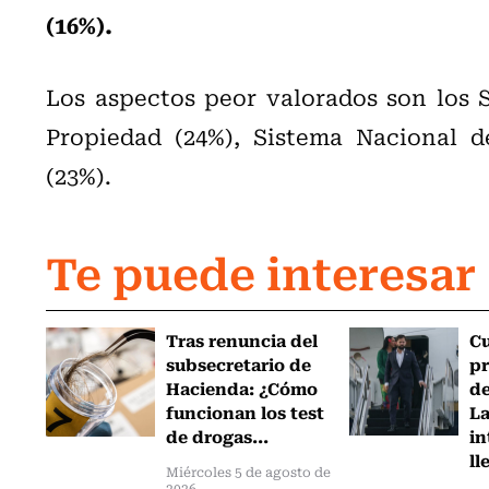
(16%).
Los aspectos peor valorados son los S
Propiedad (24%), Sistema Nacional d
(23%).
Te puede interesar
Tras renuncia del
C
subsecretario de
pr
Hacienda: ¿Cómo
de
funcionan los test
L
de drogas...
in
ll
Miércoles 5 de agosto de
2026