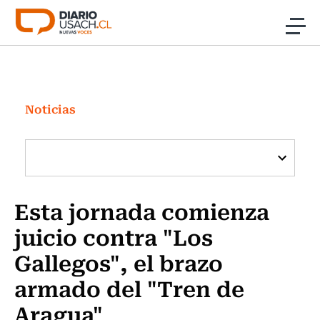
Click acá para ir directamente al contenido
Noticias
Investigación
Noticias
Cultura
Programas Radio y TV Usach
Esta jornada comienza
juicio contra "Los
Gallegos", el brazo
armado del "Tren de
Aragua"