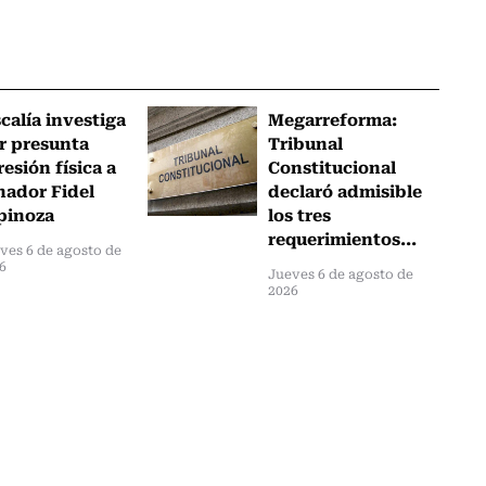
scalía investiga
Megarreforma:
r presunta
Tribunal
resión física a
Constitucional
nador Fidel
declaró admisible
pinoza
los tres
requerimientos...
ves 6 de agosto de
6
Jueves 6 de agosto de
2026