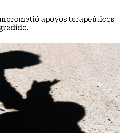
omprometió apoyos terapeúticos
agredido.