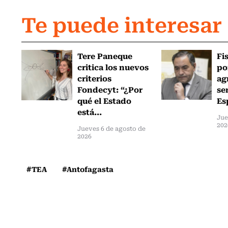
Te puede interesar
Tere Paneque
Fi
critica los nuevos
po
criterios
ag
Fondecyt: “¿Por
se
qué el Estado
Es
está...
Jue
202
Jueves 6 de agosto de
2026
#TEA
#Antofagasta