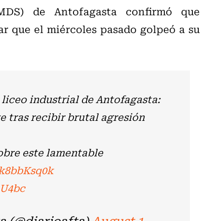
CMDS) de Antofagasta confirmó que
ar que el miércoles pasado golpeó a su
 liceo industrial de Antofagasta:
tras recibir brutal agresión
obre este lamentable
6k8bbKsq0k
uU4bc
a (@diarioafta)
August 1,