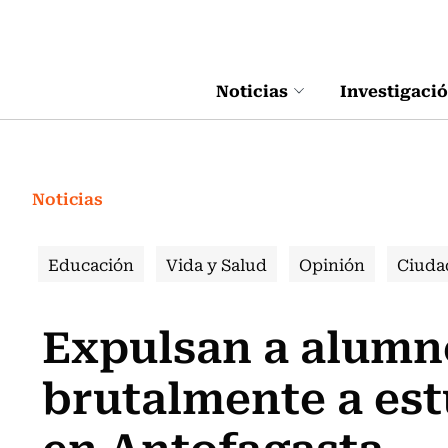
Click acá para ir directamente al contenido
Noticias
Investigaci
Noticias
Educación
Vida y Salud
Opinión
Ciuda
Expulsan a alumn
brutalmente a es
en Antofagasta