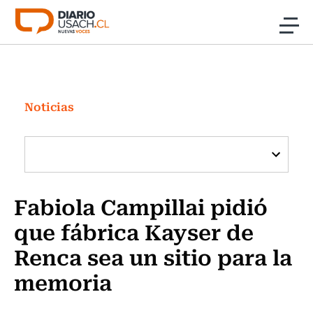
Click acá para ir directamente al contenido
Noticias
Investigación
Noticias
Cultura
Programas Radio y TV Usach
Fabiola Campillai pidió
que fábrica Kayser de
Renca sea un sitio para la
memoria