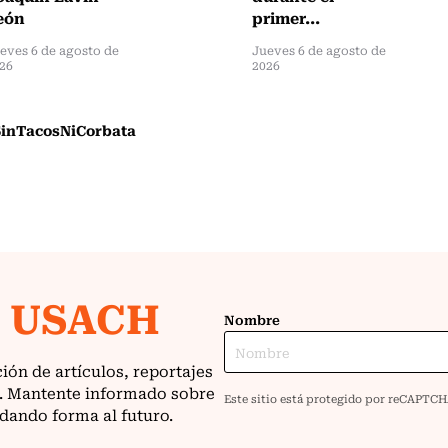
eón
primer...
eves 6 de agosto de
Jueves 6 de agosto de
26
2026
inTacosNiCorbata