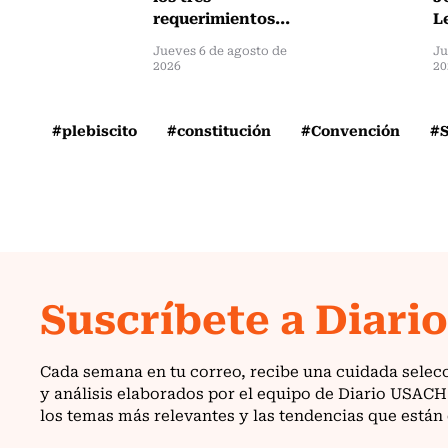
requerimientos...
L
Jueves 6 de agosto de
Ju
2026
20
#plebiscito
#constitución
#Convención
#S