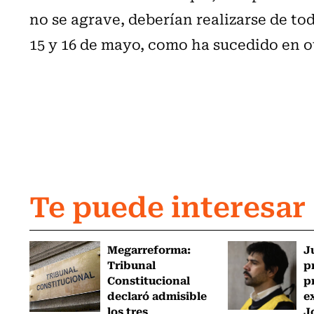
no se agrave, deberían realizarse de to
15 y 16 de mayo, como ha sucedido en o
Te puede interesar
Megarreforma:
J
Tribunal
p
Constitucional
p
declaró admisible
e
los tres
J