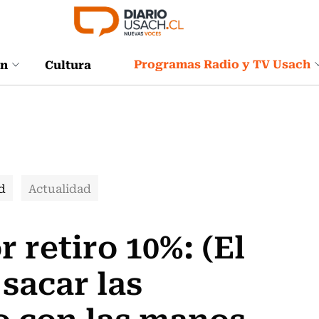
Programas Radio y TV Usach
ón
Cultura
d
Actualidad
 retiro 10%: (El
sacar las
o con las manos