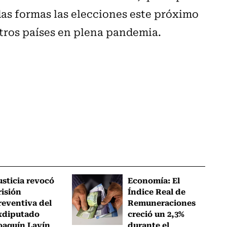
das formas las elecciones este próximo
tros países en plena pandemia.
usticia revocó
Economía: El
risión
Índice Real de
reventiva del
Remuneraciones
xdiputado
creció un 2,3%
oaquín Lavín
durante el