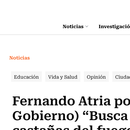
Click acá para ir directamente al contenido
Noticias
Investigaci
Noticias
Educación
Vida y Salud
Opinión
Ciuda
Fernando Atria por
Gobierno) “Busca 
castañas del fueg