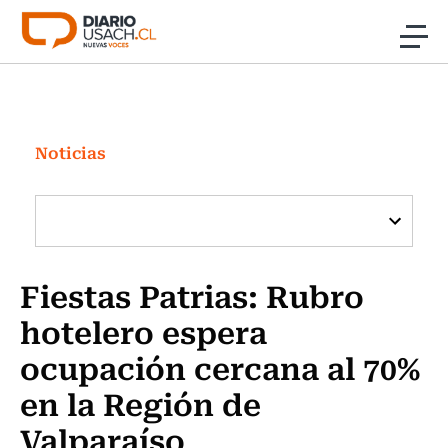
Click acá para ir directamente al contenido
Noticias
Investigación
Noticias
Cultura
Programas Radio y TV Usach
Fiestas Patrias: Rubro
hotelero espera
ocupación cercana al 70%
en la Región de
Valparaíso