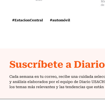
Mi
de
#EstacionCentral
#automóvil