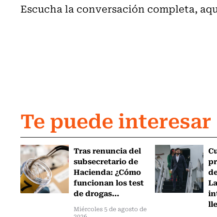
Escucha la conversación completa, aqu
Te puede interesar
Tras renuncia del
C
subsecretario de
pr
Hacienda: ¿Cómo
de
funcionan los test
L
de drogas...
in
ll
Miércoles 5 de agosto de
2026