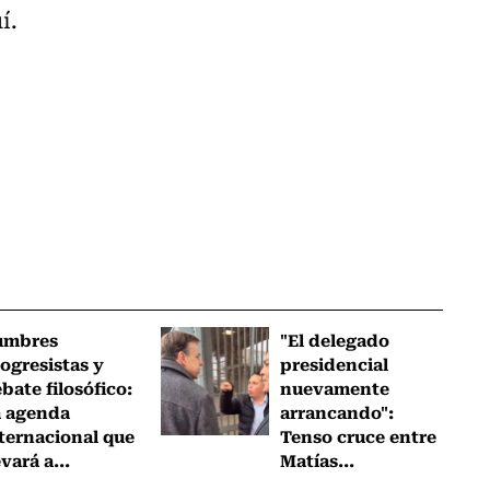
í.
umbres
"El delegado
ogresistas y
presidencial
bate filosófico:
nuevamente
a agenda
arrancando":
ternacional que
Tenso cruce entre
evará a...
Matías...