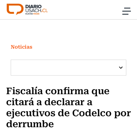
Click acá para ir directamente al contenido
Noticias
Investigación
Noticias
Cultura
Programas Radio y TV Usach
Fiscalía confirma que
citará a declarar a
ejecutivos de Codelco por
derrumbe