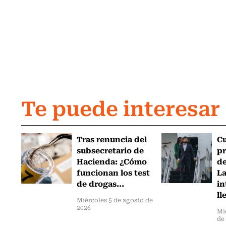
Te puede interesar
Tras renuncia del
C
subsecretario de
pr
Hacienda: ¿Cómo
de
funcionan los test
L
de drogas...
in
ll
Miércoles 5 de agosto de
2026
Mi
de