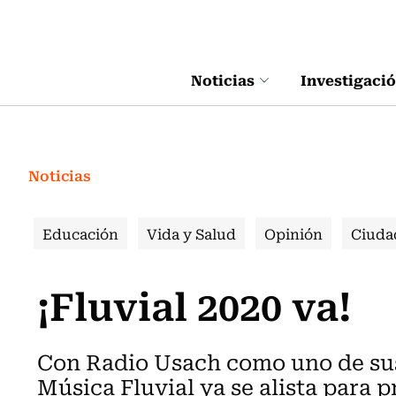
Click acá para ir directamente al contenido
Noticias
Investigaci
Noticias
Educación
Vida y Salud
Opinión
Ciuda
¡Fluvial 2020 va!
Con Radio Usach como uno de sus
Música Fluvial ya se alista para 