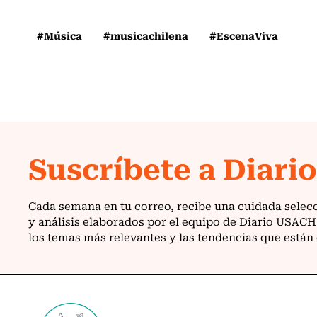
#Música
#musicachilena
#EscenaViva