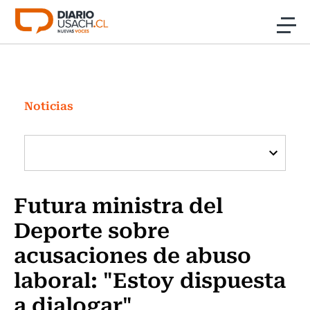
Click acá para ir directamente al contenido
Noticias
Investigación
Noticias
Cultura
Programas Radio y TV Usach
Futura ministra del
Deporte sobre
acusaciones de abuso
laboral: "Estoy dispuesta
a dialogar"