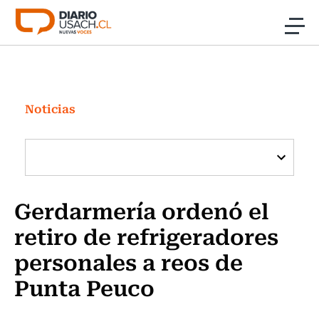
Click acá para ir directamente al contenido
Noticias
Investigación
Noticias
Cultura
Programas Radio y TV Usach
Gerdarmería ordenó el
retiro de refrigeradores
personales a reos de
Punta Peuco