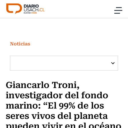
Click acá para ir directamente al contenido
Noticias
Investigación
Noticias
Cultura
Programas Radio y TV Usach
Giancarlo Troni,
investigador del fondo
marino: “El 99% de los
seres vivos del planeta
pueden vivir en el océano