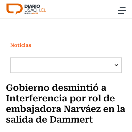
Click acá para ir directamente al contenido
Noticias
Investigación
Noticias
Cultura
Programas Radio y TV Usach
Gobierno desmintió a
Interferencia por rol de
embajadora Narváez en la
salida de Dammert