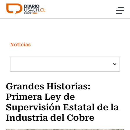
Click acá para ir directamente al contenido
Noticias
Investigación
Noticias
Cultura
Programas Radio y TV Usach
Grandes Historias:
Primera Ley de
Supervisión Estatal de la
Industria del Cobre