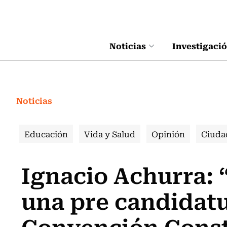
Click acá para ir directamente al contenido
Noticias
Investigaci
Noticias
Educación
Vida y Salud
Opinión
Ciuda
Ignacio Achurra: 
una pre candidatu
Convención Const