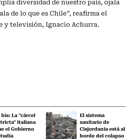
plia diversidad de nuestro país, ojala
a de lo que es Chile”, reafirma el
ne y televisión, Ignacio Achurra.
 bis: La "cárcel
El sistema
tricta" italiana
sanitario de
ue el Gobierno
Cisjordania está al
studia
borde del colapso