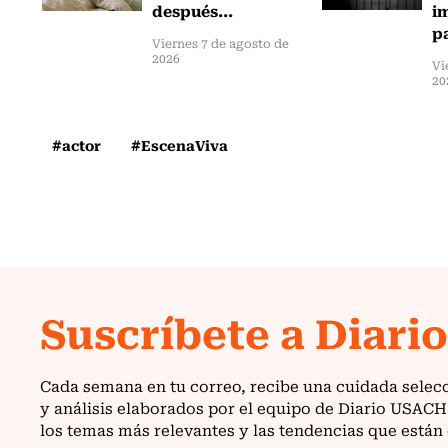
después...
i
pa
Viernes 7 de agosto de
2026
Vi
20
#actor
#EscenaViva