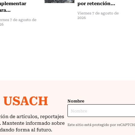
mplementar
por retención...
ra...
Viernes 7 de agosto de
2026
ernes 7 de agosto de
26