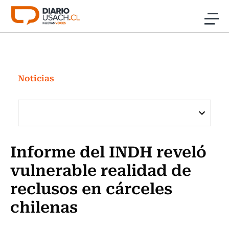
Click acá para ir directamente al contenido
Noticias
Investigación
Noticias
Cultura
Programas Radio y TV Usach
Informe del INDH reveló
vulnerable realidad de
reclusos en cárceles
chilenas