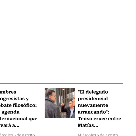
umbres
"El delegado
ogresistas y
presidencial
bate filosófico:
nuevamente
a agenda
arrancando":
ternacional que
Tenso cruce entre
evará a...
Matías...
ércoles 5 de agosto
Miércoles 5 de agosto