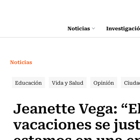
Click acá para ir directamente al contenido
Noticias
Investigaci
Noticias
Educación
Vida y Salud
Opinión
Ciuda
Jeanette Vega: “E
vacaciones se jus
estamos en una e