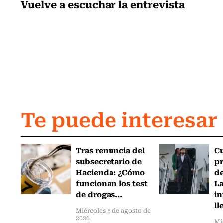
Vuelve a escuchar la entrevista
Te puede interesar
Tras renuncia del
C
subsecretario de
pr
Hacienda: ¿Cómo
de
funcionan los test
L
de drogas...
in
ll
Miércoles 5 de agosto de
2026
Mi