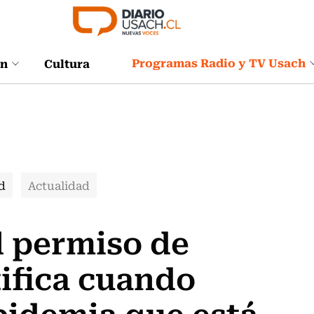
Programas Radio y TV Usach
ón
Cultura
d
Actualidad
l permiso de
tifica cuando
pidemia que está