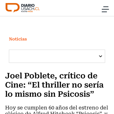
Click acá para ir directamente al contenido
Noticias
Investigación
Noticias
Cultura
Programas Radio y TV Usach
Joel Poblete, crítico de
Cine: “El thriller no sería
lo mismo sin Psicosis”
Hoy se cumplen 60 años del estreno del
clásico de Alfred Hitchcok “Psicosis”, y