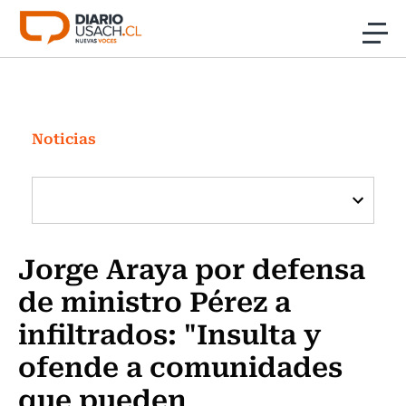
Click acá para ir directamente al contenido
Noticias
Investigación
Noticias
Cultura
Programas Radio y TV Usach
Jorge Araya por defensa
de ministro Pérez a
infiltrados: "Insulta y
ofende a comunidades
que pueden