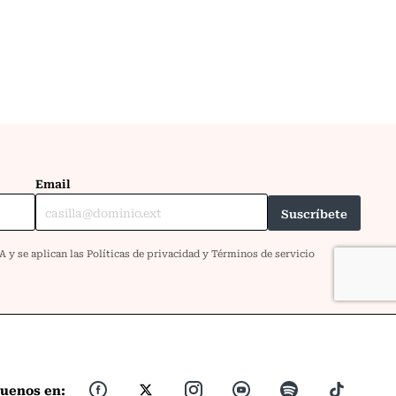
guenos en: