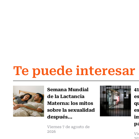
Te puede interesar
Semana Mundial
41
de la Lactancia
es
Materna: los mitos
q
sobre la sexualidad
e
después...
i
pa
Viernes 7 de agosto de
2026
Vi
20