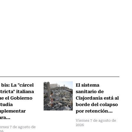
 bis: La "cárcel
El sistema
tricta" italiana
sanitario de
ue el Gobierno
Cisjordania está al
studia
borde del colapso
mplementar
por retención...
ra...
Viernes 7 de agosto de
2026
ernes 7 de agosto de
26