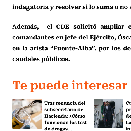
indagatoria y resolver si lo suma o no
Además,
el CDE
solicitó ampliar
comandantes en jefe del Ejército, Ósc
en la arista “Fuente-Alba”, por los d
caudales públicos.
Te puede interesar
Tras renuncia del
C
subsecretario de
pr
Hacienda: ¿Cómo
de
funcionan los test
L
de drogas...
in