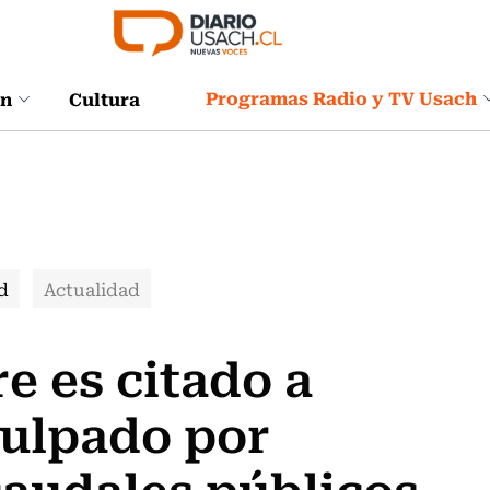
Programas Radio y TV Usach
ón
Cultura
d
Actualidad
e es citado a
culpado por
caudales públicos