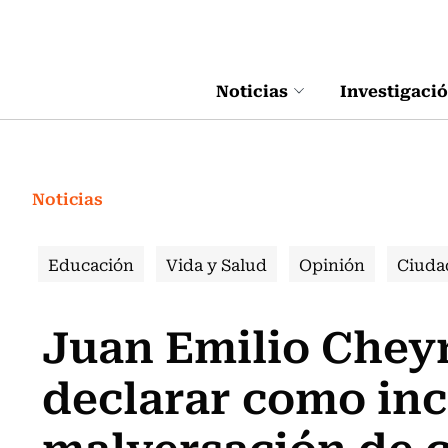
Click acá para ir directamente al contenido
Noticias
Investigaci
Noticias
Educación
Vida y Salud
Opinión
Ciuda
Juan Emilio Cheyr
declarar como in
malversación de 