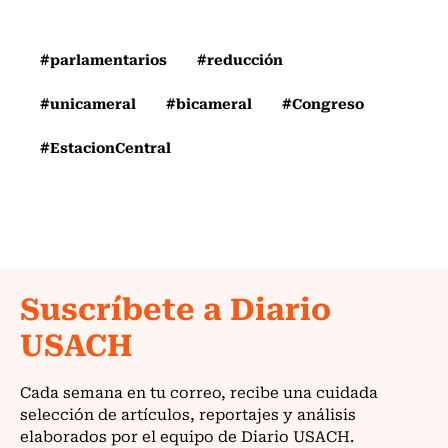
#parlamentarios
#reducción
#unicameral
#bicameral
#Congreso
#EstacionCentral