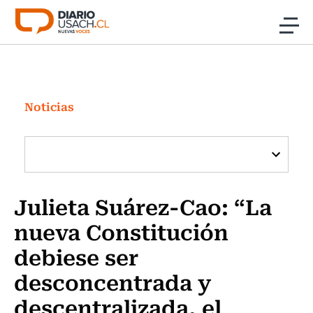
Click acá para ir directamente al contenido
Noticias
Investigación
Noticias
Cultura
Programas Radio y TV Usach
Julieta Suárez-Cao: “La
nueva Constitución
debiese ser
desconcentrada y
descentralizada, el