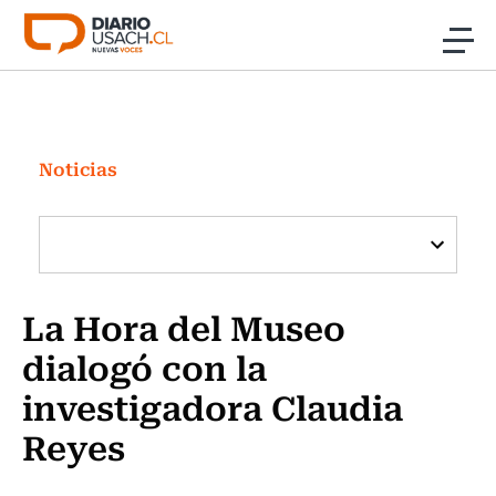
Click acá para ir directamente al contenido
Noticias
Investigación
Noticias
Cultura
Programas Radio y TV Usach
La Hora del Museo
dialogó con la
investigadora Claudia
Reyes