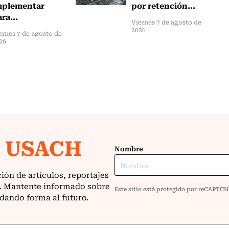
mplementar
por retención...
ra...
Viernes 7 de agosto de
2026
ernes 7 de agosto de
26