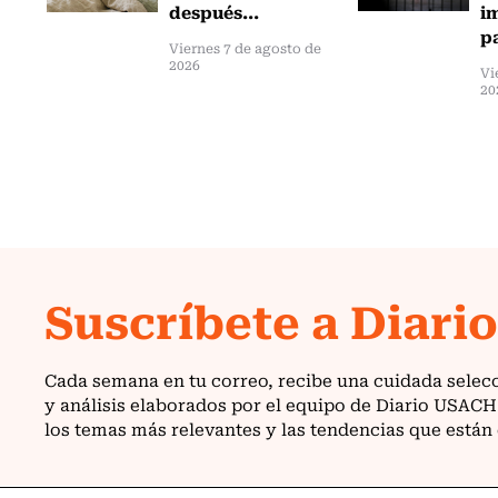
después...
i
pa
Viernes 7 de agosto de
2026
Vi
20