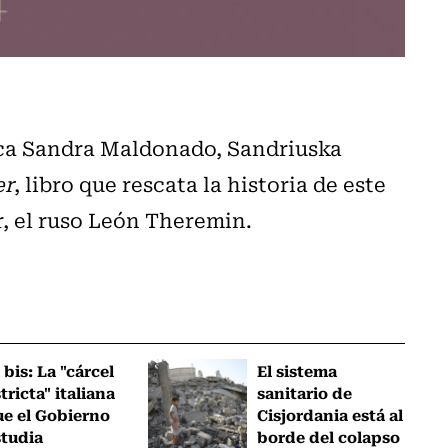
ica Sandra Maldonado, Sandriuska
er
, libro que rescata la historia de este
r, el ruso León Theremin.
 bis: La "cárcel
El sistema
tricta" italiana
sanitario de
ue el Gobierno
Cisjordania está al
studia
borde del colapso