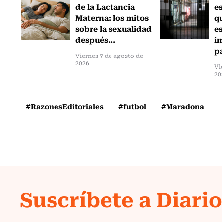
de la Lactancia
es
Materna: los mitos
q
sobre la sexualidad
e
después...
i
pa
Viernes 7 de agosto de
2026
Vi
20
#RazonesEditoriales
#futbol
#Maradona