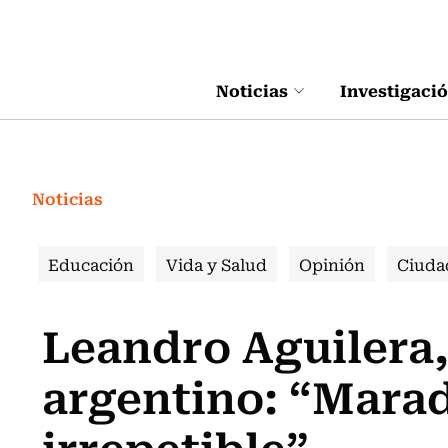
Click acá para ir directamente al contenido
Noticias
Investigaci
Noticias
Educación
Vida y Salud
Opinión
Ciuda
Leandro Aguilera,
argentino: “Marad
irrepetible”