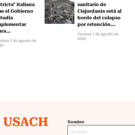
tricta" italiana
sanitario de
ue el Gobierno
Cisjordania está al
studia
borde del colapso
mplementar
por retención...
ra...
Viernes 7 de agosto de
2026
ernes 7 de agosto de
26