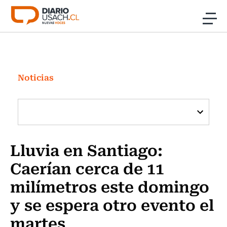
Click acá para ir directamente al contenido
Noticias
Investigación
Noticias
Cultura
Programas Radio y TV Usach
Lluvia en Santiago:
Caerían cerca de 11
milímetros este domingo
y se espera otro evento el
martes