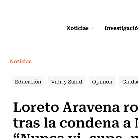
Click acá para ir directamente al contenido
Noticias
Investigaci
Noticias
Educación
Vida y Salud
Opinión
Ciuda
Loreto Aravena ro
tras la condena a 
“Nunca vi, supe, 