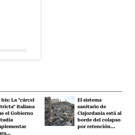
loretoaravena)
 bis: La "cárcel
El sistema
tricta" italiana
sanitario de
ue el Gobierno
Cisjordania está al
studia
borde del colapso
mplementar
por retención...
ra...