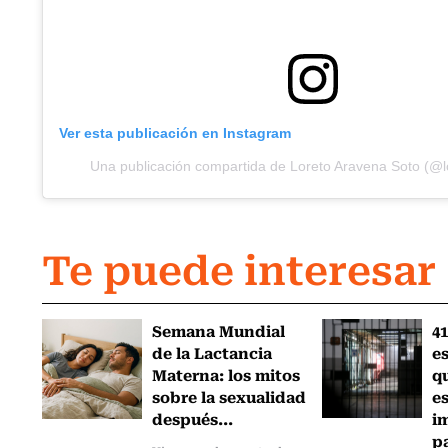
Ver esta publicación en Instagram
Una publicación compartida de Loreto Aravena Soto (@
Te puede interesar
Semana Mundial
41
de la Lactancia
es
Materna: los mitos
q
sobre la sexualidad
e
después...
i
pa