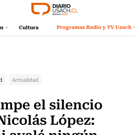
Programas Radio y TV Usach
ón
Cultura
d
Actualidad
mpe el silencio
Nicolás López:
ni avalé ningún