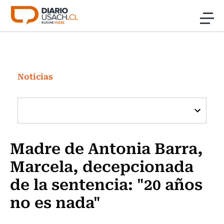
Click acá para ir directamente al contenido
Noticias
Investigación
Noticias
Cultura
Programas Radio y TV Usach
Madre de Antonia Barra,
Marcela, decepcionada
de la sentencia: "20 años
no es nada"