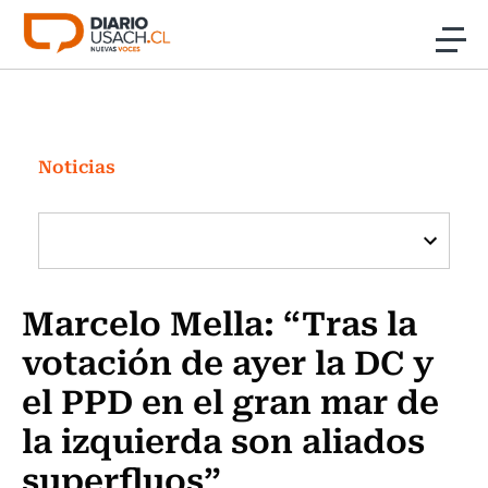
Click acá para ir directamente al contenido
Noticias
Investigación
Noticias
Cultura
Programas Radio y TV Usach
Marcelo Mella: “Tras la
votación de ayer la DC y
el PPD en el gran mar de
la izquierda son aliados
superfluos”