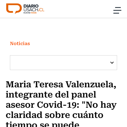
Click acá para ir directamente al contenido
Noticias
Investigación
Noticias
Cultura
Programas Radio y TV Usach
Maria Teresa Valenzuela,
integrante del panel
asesor Covid-19: "No hay
claridad sobre cuánto
tiempo se puede