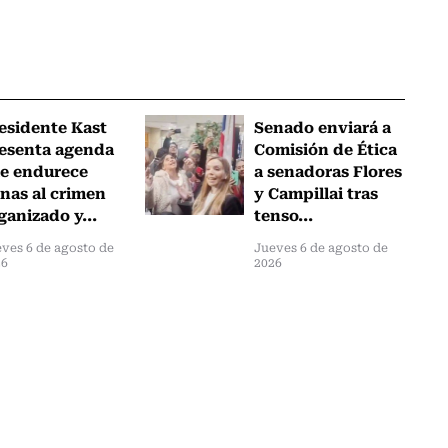
esidente Kast
Senado enviará a
esenta agenda
Comisión de Ética
e endurece
a senadoras Flores
nas al crimen
y Campillai tras
ganizado y...
tenso...
ves 6 de agosto de
Jueves 6 de agosto de
26
2026