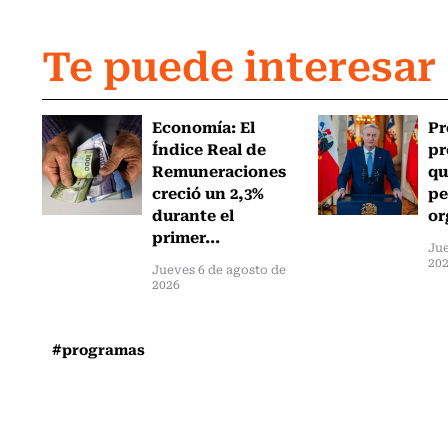
Te puede interesar
Economía: El
Pr
Índice Real de
pr
Remuneraciones
qu
creció un 2,3%
pe
durante el
or
primer...
Jue
20
Jueves 6 de agosto de
2026
#programas