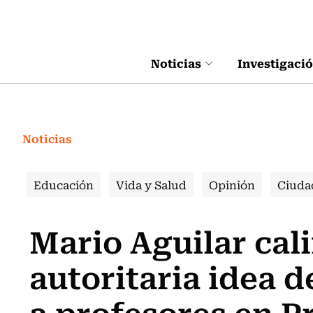
Click acá para ir directamente al contenido
Noticias
Investigaci
Noticias
Educación
Vida y Salud
Opinión
Ciuda
Mario Aguilar cali
autoritaria idea d
a profesores en P