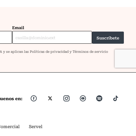
guenos en:
Comercial
Servel