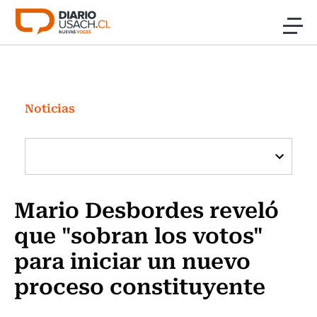
Click acá para ir directamente al contenido
Noticias
Investigación
Noticias
Cultura
Programas Radio y TV Usach
Mario Desbordes reveló
que "sobran los votos"
para iniciar un nuevo
proceso constituyente