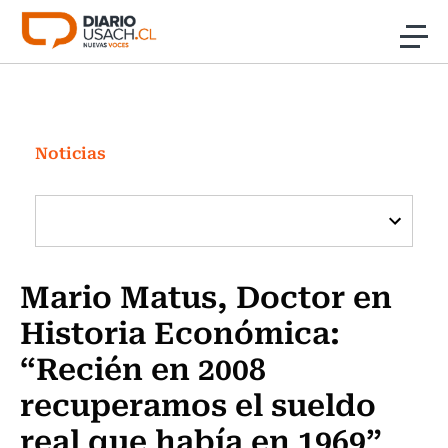
Click acá para ir directamente al contenido
Noticias
Investigación
Noticias
Cultura
Programas Radio y TV Usach
Mario Matus, Doctor en
Historia Económica:
“Recién en 2008
recuperamos el sueldo
real que había en 1969”