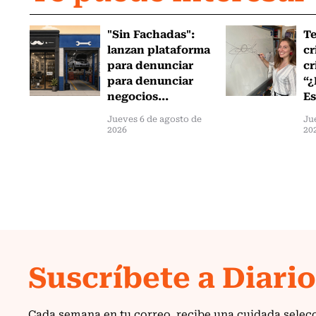
"Sin Fachadas":
T
lanzan plataforma
cr
para denunciar
cr
para denunciar
“¿
negocios...
Es
Jueves 6 de agosto de
Ju
2026
20