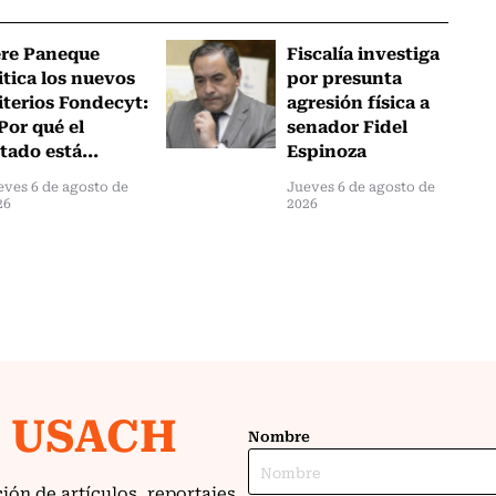
ere Paneque
Fiscalía investiga
itica los nuevos
por presunta
iterios Fondecyt:
agresión física a
Por qué el
senador Fidel
tado está...
Espinoza
eves 6 de agosto de
Jueves 6 de agosto de
26
2026