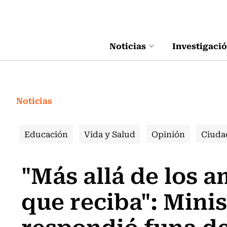
Click acá para ir directamente al contenido
Noticias
Investigaci
Noticias
Educación
Vida y Salud
Opinión
Ciuda
"Más allá de los
que reciba": Minis
respondió funa d