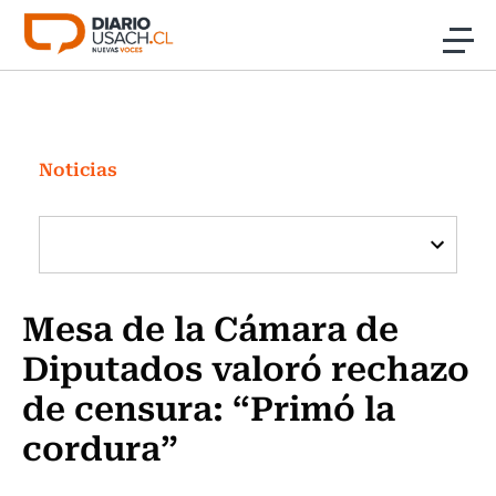
Click acá para ir directamente al contenido
Noticias
Investigación
Noticias
Cultura
Programas Radio y TV Usach
Mesa de la Cámara de
Diputados valoró rechazo
de censura: “Primó la
cordura”