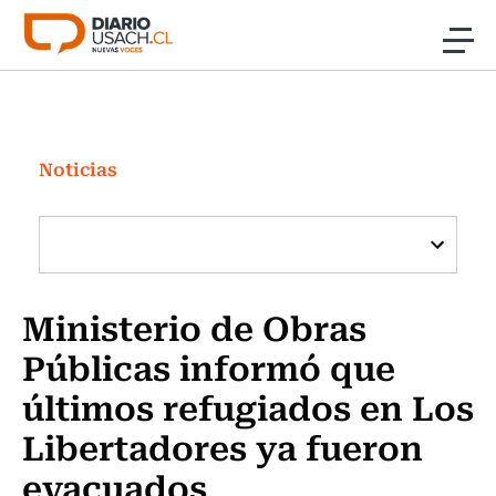
Click acá para ir directamente al contenido
Noticias
Investigación
Noticias
Cultura
Programas Radio y TV Usach
Ministerio de Obras
Públicas informó que
últimos refugiados en Los
Libertadores ya fueron
evacuados