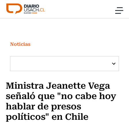
Click acá para ir directamente al contenido
Noticias
Investigación
Noticias
Cultura
Programas Radio y TV Usach
Ministra Jeanette Vega
señaló que "no cabe hoy
hablar de presos
políticos" en Chile