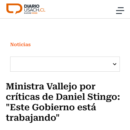
Click acá para ir directamente al contenido
Noticias
Investigación
Noticias
Cultura
Programas Radio y TV Usach
Ministra Vallejo por
críticas de Daniel Stingo:
"Este Gobierno está
trabajando"